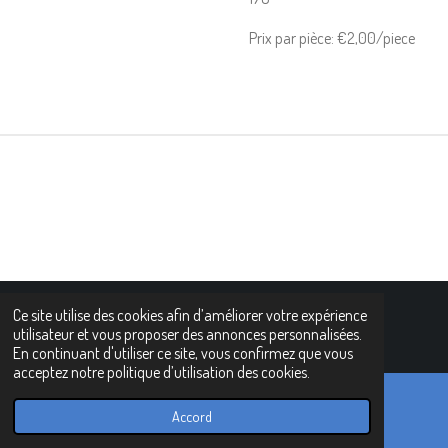
Prix par pièce: €2,00/piece
Ce site utilise des cookies afin d’améliorer votre expérience
n© 2021 - 2022 www.horseplast.com
utilisateur et vous proposer des annonces personnalisées.
En continuant d'utiliser ce site, vous confirmez que vous
acceptez notre politique d’utilisation des cookies.
Accord
E-mail
Téléphone
Carte