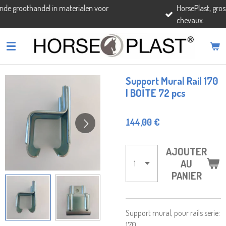
materialen voor
HorsePlast, grossiste reconnu en mat
Passer
chevaux.
au
contenu
principal
Support Mural Rail 170
| BOÎTE 72 pcs
144,00 €
AJOUTER
AU
PANIER
Support mural, pour rails serie:
170