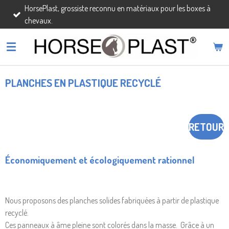
HorsePlast, grossiste reconnu en matériaux pour les boxes à
Passer
chevaux.
au
contenu
principal
PLANCHES EN PLASTIQUE RECYCLÉ
RETOUR
Économiquement et écologiquement rationnel
Nous proposons des planches solides fabriquées à partir de plastique
recyclé.
Ces panneaux à âme pleine sont colorés dans la masse. Grâce à un