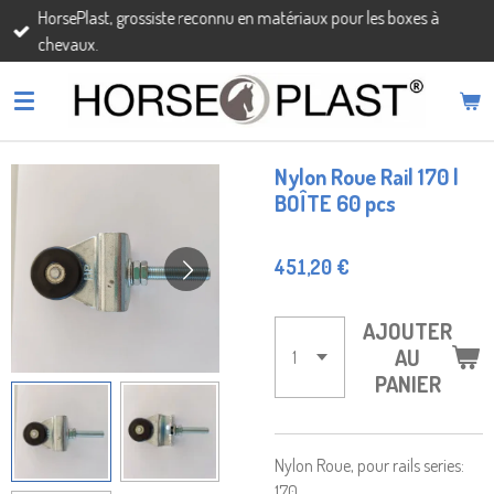
HorsePlast, grossiste reconnu en matériaux pour les boxes à
Passer
chevaux.
au
contenu
principal
Nylon Roue Rail 170 |
BOÎTE 60 pcs
451,20 €
AJOUTER
AU
PANIER
Nylon Roue, pour rails series:
170