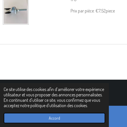
Prix par pièce: €7,52piece
Ce site utilise des cookies afin d’améliorer votre expérience
n© 2021 - 2022 www.horseplast.com
utilisateur et vous proposer des annonces personnalisées.
En continuant d'utiliser ce site, vous confirmez que vous
acceptez notre politique d’utilisation des cookies.
Accord
E-mail
Téléphone
Carte