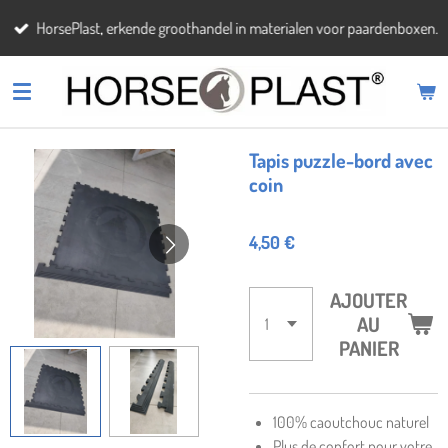
Passer
HorsePlast, erkende groothandel in materialen voor paardenboxen.
au
contenu
principal
Tapis puzzle-bord avec
coin
4,50 €
AJOUTER
AU
PANIER
100% caoutchouc naturel
Plus de confort pour votre