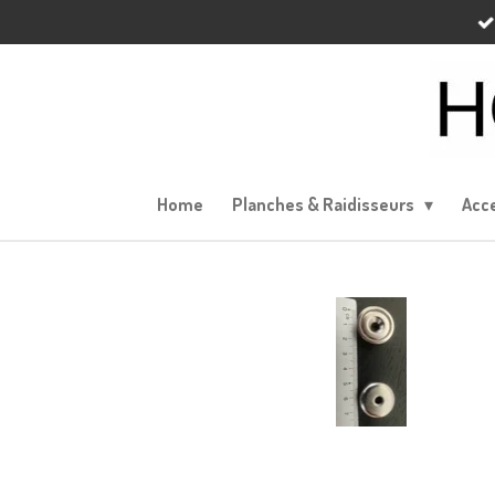
Passer
au
contenu
principal
Home
Planches & Raidisseurs
Acce