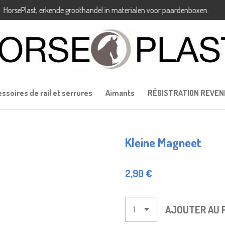
HorsePla
ssoires de rail et serrures
Aimants
RÉGISTRATION REVE
Kleine Magneet
2,90 €
AJOUTER AU 