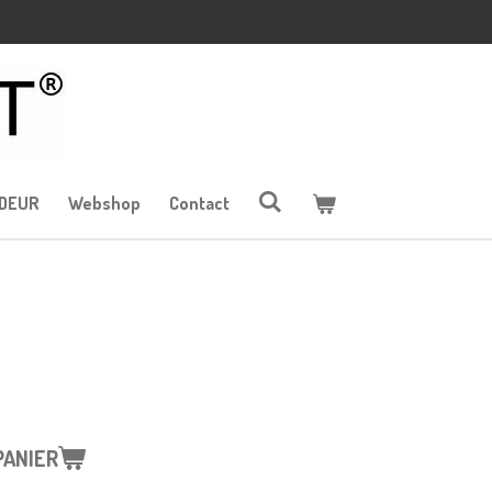
st, grossiste reconnu en matériaux pour les boxes à chevaux.
NDEUR
Webshop
Contact
PANIER