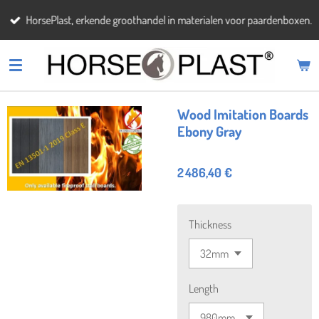
Passer
HorsePlast, erkende groothandel in materialen voor paardenboxen.
au
contenu
principal
Wood Imitation Boards
Ebony Gray
2 486,40 €
Thickness
Length