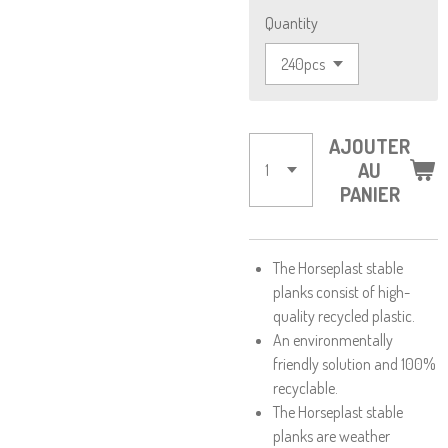
Quantity
AJOUTER
AU
PANIER
The Horseplast stable
planks consist of high-
quality recycled plastic.
An environmentally
friendly solution and 100%
recyclable.
The Horseplast stable
planks are weather