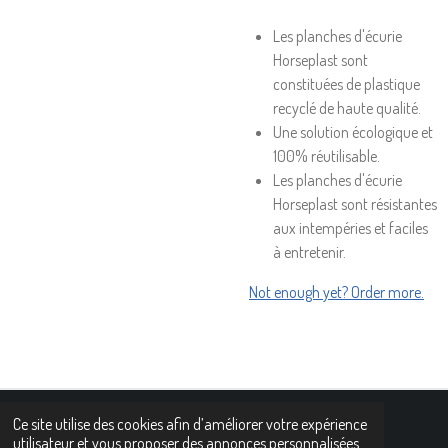
Les planches d'écurie
Horseplast sont
constituées de plastique
recyclé de haute qualité.
Une solution écologique et
100% réutilisable.
Les planches d'écurie
Horseplast sont résistantes
aux intempéries et faciles
à entretenir.
Not enough yet? Order more.
Ce site utilise des cookies afin d’améliorer votre expérience
n© 2021 - 2022 www.horseplast.com
utilisateur et vous proposer des annonces personnalisées.