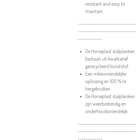
resistant and easy to
maintain.
-------------------------------
-------------------------------
-------------
De Horseplast stalplanken
bestaan uit kwalitatief
gerecycleerd kunststof.
Een milieuvriendelijke
oplossing en 100 % te
hergebruiken.
De Horseplast stalplanken
zijn weerbestendig en
onderhoudsvriendelijk.
-------------------------------
-------------------------------
-------------