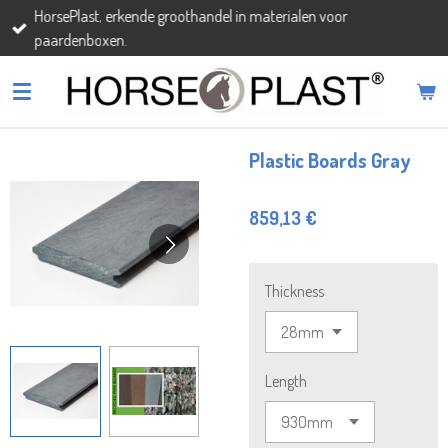
HorsePlast, erkende groothandel in materialen voor
Passer
paardenboxen.
au
contenu
principal
Plastic Boards Gray
859,13 €
Thickness
Length