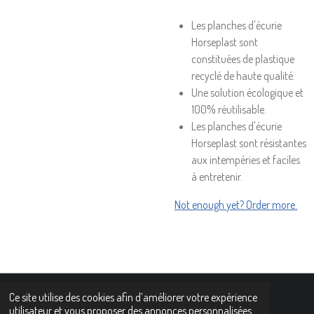
Les planches d'écurie
Horseplast sont
constituées de plastique
recyclé de haute qualité.
Une solution écologique et
100% réutilisable.
Les planches d'écurie
Horseplast sont résistantes
aux intempéries et faciles
à entretenir.
Not enough yet? Order more.
Ce site utilise des cookies afin d’améliorer votre expérience
n© 2021 - 2022 www.horseplast.com
utilisateur et vous proposer des annonces personnalisées.