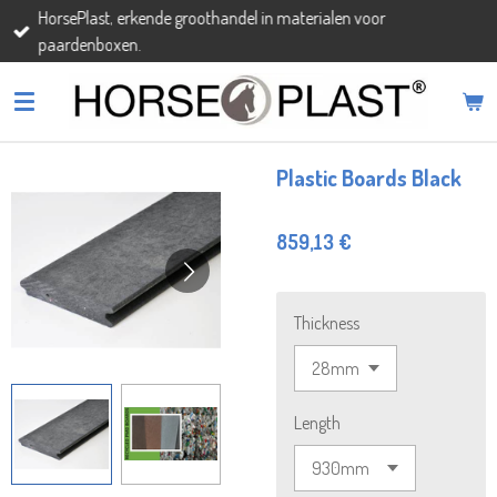
HorsePlast, erkende groothandel in materialen voor
Passer
paardenboxen.
au
contenu
principal
Plastic Boards Black
859,13 €
Thickness
Length