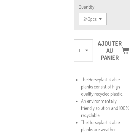
Quantity
AJOUTER
AU
PANIER
The Horseplast stable
planks consist of high-
quality recycled plastic.
An environmentally
friendly solution and 100%
recyclable.
The Horseplast stable
planks are weather