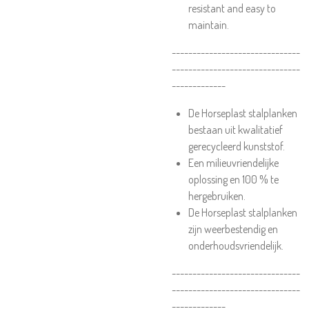
resistant and easy to
maintain.
-------------------------------
-------------------------------
-------------
De Horseplast stalplanken
bestaan uit kwalitatief
gerecycleerd kunststof.
Een milieuvriendelijke
oplossing en 100 % te
hergebruiken.
De Horseplast stalplanken
zijn weerbestendig en
onderhoudsvriendelijk.
-------------------------------
-------------------------------
-------------