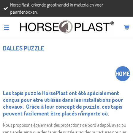
HorsePlast, erkende groothandel in materialen voor
Passer
paardenboxen.
au
contenu
principal
DALLES PUZZLE
HOME
Les tapis puzzle HorsePlast ont été spécialement
conçus pour être utilisés dans les installations pour
chevaux.
Grâce à leur concept de puzzle, ces tapis
peuvent facilement être placés n'importe où.
Nous proposons également des protections de bord adapté, avec ou
sans angle, ainsi que des tapis de puzzle avec des ouvertures pour les